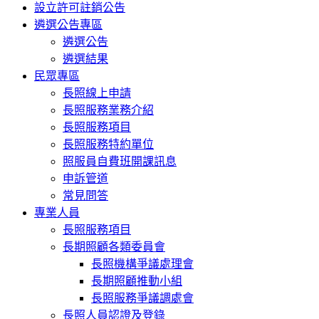
設立許可註銷公告
遴選公告專區
遴選公告
遴選結果
民眾專區
長照線上申請
長照服務業務介紹
長照服務項目
長照服務特約單位
照服員自費班開課訊息
申訴管道
常見問答
專業人員
長照服務項目
長期照顧各類委員會
長照機構爭議處理會
長期照顧推動小組
長照服務爭議調處會
長照人員認證及登錄