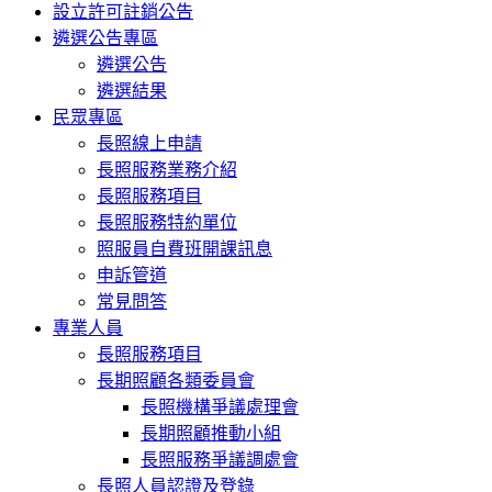
設立許可註銷公告
遴選公告專區
遴選公告
遴選結果
民眾專區
長照線上申請
長照服務業務介紹
長照服務項目
長照服務特約單位
照服員自費班開課訊息
申訴管道
常見問答
專業人員
長照服務項目
長期照顧各類委員會
長照機構爭議處理會
長期照顧推動小組
長照服務爭議調處會
長照人員認證及登錄