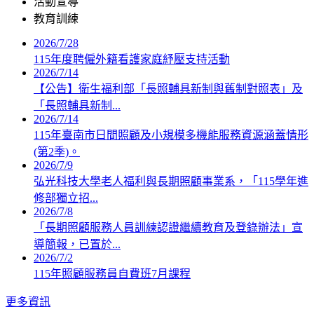
活動宣導
教育訓練
2026/7/28
115年度聘僱外籍看護家庭紓壓支持活動
2026/7/14
【公告】衛生福利部「長照輔具新制與舊制對照表」及
「長照輔具新制...
2026/7/14
115年臺南市日間照顧及小規模多機能服務資源涵蓋情形
(第2季)。
2026/7/9
弘光科技大學老人福利與長期照顧事業系，「115學年進
修部獨立招...
2026/7/8
「長期照顧服務人員訓練認證繼續教育及登錄辦法」宣
導簡報，已置於...
2026/7/2
115年照顧服務員自費班7月課程
更多資訊