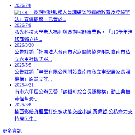
2026/7/8
「長期照顧服務人員訓練認證繼續教育及登錄辦
法」宣導簡報，已置於...
2026/7/9
弘光科技大學老人福利與長期照顧事業系，「115學年進
修部獨立招...
2026/3/30
公告註銷「社團法人台南市家庭關懷協會附設臺南市私
立六甲社區式服...
2025/5/5
公告註銷「聿聖有限公司附設臺南市私立聿聖居家長照
機構」原設立許...
2025/4/21
南市六甲區公辦民營「鶴稻町綜合長照機構」動土典禮
黃偉哲:盼...
2025/3/8
楠西彩繪貨櫃屋打造多功能交誼小舖 黃偉哲:公私齊力支
持居民生...
更多資訊