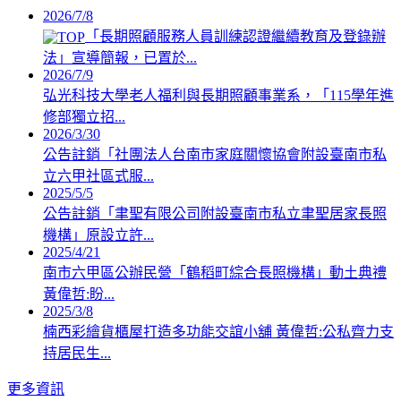
2026/7/8
「長期照顧服務人員訓練認證繼續教育及登錄辦
法」宣導簡報，已置於...
2026/7/9
弘光科技大學老人福利與長期照顧事業系，「115學年進
修部獨立招...
2026/3/30
公告註銷「社團法人台南市家庭關懷協會附設臺南市私
立六甲社區式服...
2025/5/5
公告註銷「聿聖有限公司附設臺南市私立聿聖居家長照
機構」原設立許...
2025/4/21
南市六甲區公辦民營「鶴稻町綜合長照機構」動土典禮
黃偉哲:盼...
2025/3/8
楠西彩繪貨櫃屋打造多功能交誼小舖 黃偉哲:公私齊力支
持居民生...
更多資訊