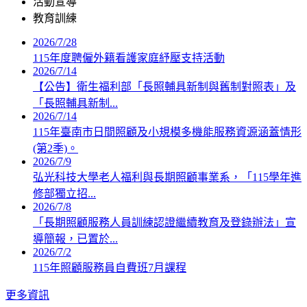
活動宣導
教育訓練
2026/7/28
115年度聘僱外籍看護家庭紓壓支持活動
2026/7/14
【公告】衛生福利部「長照輔具新制與舊制對照表」及
「長照輔具新制...
2026/7/14
115年臺南市日間照顧及小規模多機能服務資源涵蓋情形
(第2季)。
2026/7/9
弘光科技大學老人福利與長期照顧事業系，「115學年進
修部獨立招...
2026/7/8
「長期照顧服務人員訓練認證繼續教育及登錄辦法」宣
導簡報，已置於...
2026/7/2
115年照顧服務員自費班7月課程
更多資訊