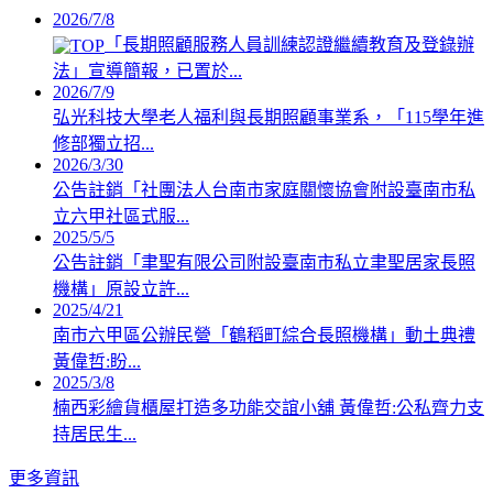
2026/7/8
「長期照顧服務人員訓練認證繼續教育及登錄辦
法」宣導簡報，已置於...
2026/7/9
弘光科技大學老人福利與長期照顧事業系，「115學年進
修部獨立招...
2026/3/30
公告註銷「社團法人台南市家庭關懷協會附設臺南市私
立六甲社區式服...
2025/5/5
公告註銷「聿聖有限公司附設臺南市私立聿聖居家長照
機構」原設立許...
2025/4/21
南市六甲區公辦民營「鶴稻町綜合長照機構」動土典禮
黃偉哲:盼...
2025/3/8
楠西彩繪貨櫃屋打造多功能交誼小舖 黃偉哲:公私齊力支
持居民生...
更多資訊