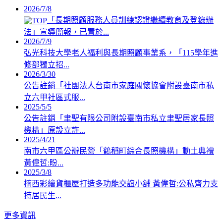
2026/7/8
「長期照顧服務人員訓練認證繼續教育及登錄辦
法」宣導簡報，已置於...
2026/7/9
弘光科技大學老人福利與長期照顧事業系，「115學年進
修部獨立招...
2026/3/30
公告註銷「社團法人台南市家庭關懷協會附設臺南市私
立六甲社區式服...
2025/5/5
公告註銷「聿聖有限公司附設臺南市私立聿聖居家長照
機構」原設立許...
2025/4/21
南市六甲區公辦民營「鶴稻町綜合長照機構」動土典禮
黃偉哲:盼...
2025/3/8
楠西彩繪貨櫃屋打造多功能交誼小舖 黃偉哲:公私齊力支
持居民生...
更多資訊