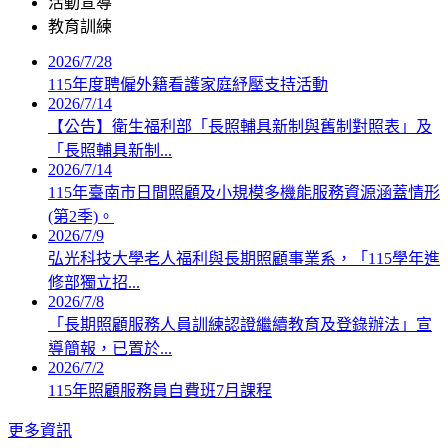
活動宣導
教育訓練
2026/7/28
115年度聘僱外籍看護家庭紓壓支持活動
2026/7/14
【公告】衛生福利部「長照輔具新制與舊制對照表」及
「長照輔具新制...
2026/7/14
115年臺南市日間照顧及小規模多機能服務資源涵蓋情形
(第2季)。
2026/7/9
弘光科技大學老人福利與長期照顧事業系，「115學年進
修部獨立招...
2026/7/8
「長期照顧服務人員訓練認證繼續教育及登錄辦法」宣
導簡報，已置於...
2026/7/2
115年照顧服務員自費班7月課程
更多資訊