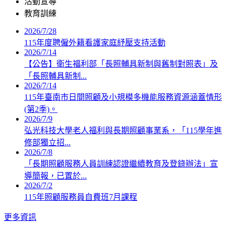
活動宣導
教育訓練
2026/7/28
115年度聘僱外籍看護家庭紓壓支持活動
2026/7/14
【公告】衛生福利部「長照輔具新制與舊制對照表」及
「長照輔具新制...
2026/7/14
115年臺南市日間照顧及小規模多機能服務資源涵蓋情形
(第2季)。
2026/7/9
弘光科技大學老人福利與長期照顧事業系，「115學年進
修部獨立招...
2026/7/8
「長期照顧服務人員訓練認證繼續教育及登錄辦法」宣
導簡報，已置於...
2026/7/2
115年照顧服務員自費班7月課程
更多資訊