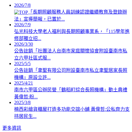
2026/7/8
「長期照顧服務人員訓練認證繼續教育及登錄辦
法」宣導簡報，已置於...
2026/7/9
弘光科技大學老人福利與長期照顧事業系，「115學年進
修部獨立招...
2026/3/30
公告註銷「社團法人台南市家庭關懷協會附設臺南市私
立六甲社區式服...
2025/5/5
公告註銷「聿聖有限公司附設臺南市私立聿聖居家長照
機構」原設立許...
2025/4/21
南市六甲區公辦民營「鶴稻町綜合長照機構」動土典禮
黃偉哲:盼...
2025/3/8
楠西彩繪貨櫃屋打造多功能交誼小舖 黃偉哲:公私齊力支
持居民生...
更多資訊