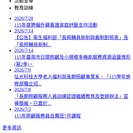
活動宣導
教育訓練
2026/7/28
115年度聘僱外籍看護家庭紓壓支持活動
2026/7/14
【公告】衛生福利部「長照輔具新制與舊制對照表」及
「長照輔具新制...
2026/7/14
115年臺南市日間照顧及小規模多機能服務資源涵蓋情形
(第2季)。
2026/7/9
弘光科技大學老人福利與長期照顧事業系，「115學年進
修部獨立招...
2026/7/8
「長期照顧服務人員訓練認證繼續教育及登錄辦法」宣
導簡報，已置於...
2026/7/2
115年照顧服務員自費班7月課程
更多資訊