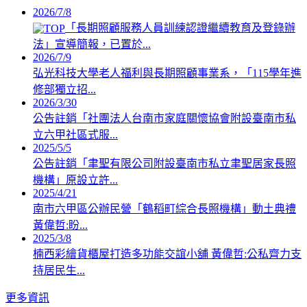
2026/7/8
「長期照顧服務人員訓練認證繼續教育及登錄辦
法」宣導簡報，已置於...
2026/7/9
弘光科技大學老人福利與長期照顧事業系，「115學年進
修部獨立招...
2026/3/30
公告註銷「社團法人台南市家庭關懷協會附設臺南市私
立六甲社區式服...
2025/5/5
公告註銷「聿聖有限公司附設臺南市私立聿聖居家長照
機構」原設立許...
2025/4/21
南市六甲區公辦民營「鶴稻町綜合長照機構」動土典禮
黃偉哲:盼...
2025/3/8
楠西彩繪貨櫃屋打造多功能交誼小舖 黃偉哲:公私齊力支
持居民生...
更多資訊